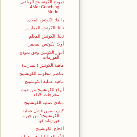
نموذج الكوتشينج الرباعي
4Mat Coaching
Model
رابعا: الكوتش المجدد
ثالثا: الكوتش الممارس
ثانيا: الكوتش المعلم
أولا: الكوتش المحفز
أدوار الكوتش وفق نموذج
الفورمات
ماهية الكوتش (المدرب)
عناصر منظومة الكوتشينج
ماهية عملية الكوتشينج
أنواع الكوتشينج من حيث
مخرجات الأداء
مبادئ عملية الكوتشينج
كيف تضمن فشل عملية
الكوتشينج؟ من خبرة
فيرديناند فو...
أفخاخ الكوتشينج
الأخطاء القاتلة في عملية