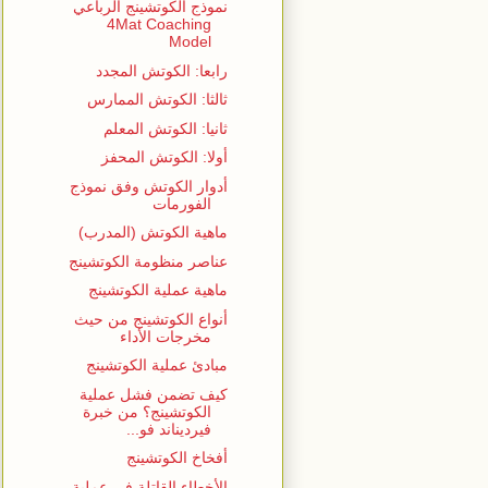
نموذج الكوتشينج الرباعي
4Mat Coaching
Model
رابعا: الكوتش المجدد
ثالثا: الكوتش الممارس
ثانيا: الكوتش المعلم
أولا: الكوتش المحفز
أدوار الكوتش وفق نموذج
الفورمات
ماهية الكوتش (المدرب)
عناصر منظومة الكوتشينج
ماهية عملية الكوتشينج
أنواع الكوتشينج من حيث
مخرجات الأداء
مبادئ عملية الكوتشينج
كيف تضمن فشل عملية
الكوتشينج؟ من خبرة
فيرديناند فو...
أفخاخ الكوتشينج
الأخطاء القاتلة في عملية