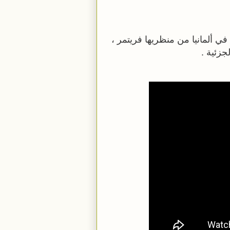
نظريات التعلم (نظرية الجشطالت)ظهرت في القرن 20 في ألمانيا من منظريها فريتمر ،
جزئية .