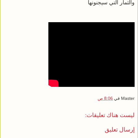
والثمار التي سيجنونها
Master
في
8:06 ص
ليست هناك تعليقات:
إرسال تعليق