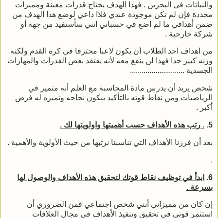
والنباتات في البحرين . فهذا الهدف يحتاج قدرات معينة ومميزات
محددة فإن لم تكن موجودة عندي فلاا داعي لوضع هذا الهدف من
ضمن أهدافي ما لم اضع في حسباني انني سأستفيد من جهة أو
شركة خارجية .
من اهداف احد الطلاب أن يكون لاعبا محترفا في كرة القدم ولكنه
وزنه كبير جدا فهذا لن ينفع معه لأنه يفتقد بعض القدرات والمهارات
الجسدية ............................
شخص يريد أن يدرس مادة المحاسبة مع العلم أنه متميز في
الرياضيات ومن نقاط قوته بالتأكيد يبكون نجاحه وتميزه له فرص
أكبر .
5.
. رتب هذه الأهداف حسب أهميتها واولويتها لك .
بعد أن فرزنا الأهداف التي تناسبنا نرتبها من حيث الأولوية والأهمية .
.
6.
ابدأ في توظيف نقاط قوتك لتحقيق هذه الأهداف والوصول لها
بسرعة .
إن كان من مميزاتي أنني شخص اجتماعي فمن الضروري أن
استثمر قوتي في تحقيق وتنفيذ الأهداف في مجال العلاقات