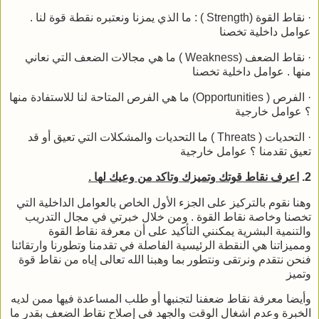
· نقاط القوة (Strength ) : ما الذي يمزنا ونعتبره نقطة قوة لنا .
عوامل داخلية تخصنا
· نقاط الضعف (Weakness ) ما هي مجالات الضعف التي نعاني
منها . عوامل داخلية تخصنا
· الفرص ( Opportunities) ما هي الفرص المتاحة لنا للاستفادة منها
؟ عوامل خارجية
· التحديات ( Threats ) ما التحديات والمشكلات التي تعيق أو قد
تعيق تقدمنا ؟ عوامل خارجية
2.
اعرف نقاط قوتك وتميزك وتاكد من وعيك لها .
وهنا نقوم بالتركيز على الجزء الأول الخاص بالعوامل الداخلية التي
تخصنا وخاصة نقاط القوة . ومن خلال خبرتي في مجال التدريب
والتنمية البشرية يمكنني التأكيد على أن معرفة نقاط القوة
ومميزاتنا هي النقطة الرئيسية الفاصلة في تقدمنا وتطورنا وارتقائنا
فنحن نتقدم ونرتقى ونتطور بما وهبنا الله تعالى إياه من نقاط قوة
وتميز
وأيضا معرفة نقاط ضعفنا لتجنبها أو طلب المساعدة فيها ممن لديه
الخبرة وعدم اشغال الوقت والجهد في إصلاح نقاط الضعف بقدر ما