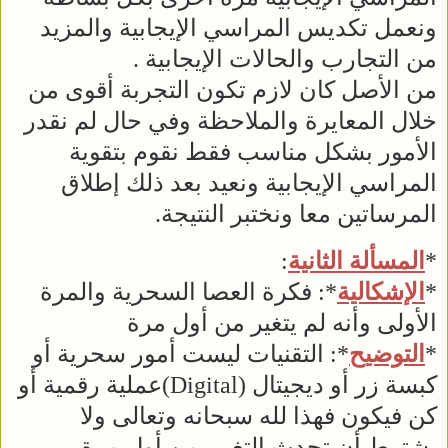
ونعمل تكديس المراسي الإيجابية والمزيد
من التجارب والحالات الإيجابية .
من الأصل كان لازم تكون التجربة أقوى من
خلال المعايرة والملاحظة وفي حال لم نقدر
الأمور بشكل مناسب فقط نقوم بتقوية
المراسي الإيجابية ونعيد بعد ذلك إطلاق
المرساتين معا ونختبر النتيجة.
*
المسألة الثانية
:
*
الإشكالية
*: فكرة العصا السحرية والمرة
الأولى وأنه لم يتغير من أول مرة
*
التوضيح
*: التقنيات ليست أمور سحرية أو
كبسة زر أو ديجيتال (Digital)عملية رقمية أو
كن فيكون فهذا لله سبحانه وتعالى ولا
يشترط أن تحدث التغيير من أول مرة