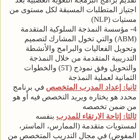
تقديم برامج البرمجة اللغوية العصبية بعد
اجتياز المتطلبات المسبقة لكل مستوى من
مستيات (NLP)
4- مؤسسة النمذجة السلوكية المتقدمة
(ABM) والتي تخول المشارك لتصميم
وتحويل الفعاليات والبرامج والأنشطة
التدريبية المتقدمة من خلال النمذجة
والتحويل وفق نموذج (5T) والخطوات
الثمانية لعملية النمذجة
ثانيا: إعداد المدرب المتخصص
في برنامج
محدد هو يختاره ويريد التخصص فيه أو هو
من ضمن تخصصه
ثالثا: إتاحة الارتقاء للمدرب
بنفسه
لمستويات متقدمة (الممارس، الماستر،
المفوض) في مجال التدريب المتخصص من