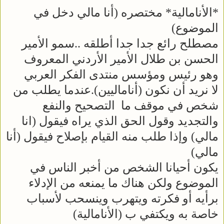
*الأنامالية* مختصره (أنا مالي دخل في
الموضوع)
مصطلح رائع جدا جدا أطلقه ..سمو الأمير
الحسن بن طلال الأمير الأردني المعروف
وهو رئيس ومؤسس منتدى الفكر العربي
لا نريد أن نكون (أناماليين).عندما يطلب من
شخص في موقف ما التصحيح والنفع
والتجديد وقول الحق الذي يراه فيقول (انا
مالي) وإذا طلب منه القيام بإصلاح فيقول (أنا
مالي)
يكون أحيانا الشخص من أخبر الناس في
الموضوع ولكن هناك ما يمنعه من الإدلاء
برأيه أو فكرته ويتهرب وينسحب لأسباب
خاصة به ويكتفي ب (الأنامالية)