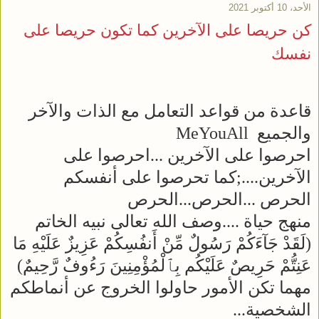
الأحد، 10 أكتوبر 2021
كن حريصا على الآخرين كما تكون حريصا على
نفسك
قاعدة من قواعد التعامل مع الذات والآخر
والجميع MeYouAll
احرصوا على الآخرين ...احرصوا على
الآخرين....;كما تحرصوا على أنفسكم
الحرص ...الحرص...الحرص
منهج حياة ....وصف الله تعالى نبيه الخاتم
(لَقَدْ جَآءَكُمْ رَسُولٌ مِّنْ أَنفُسِكُمْ عَزِيزٌ عَلَيْهِ مَا
عَنِتُّمْ حَرِيصٌ عَلَيْكُم بِٱلْمُؤْمِنِينَ رَءُوفٌ رَّحِيمٌ)
مهما تكن الأمور حاولوا الخروج عن أنماطكم
الشخصية...