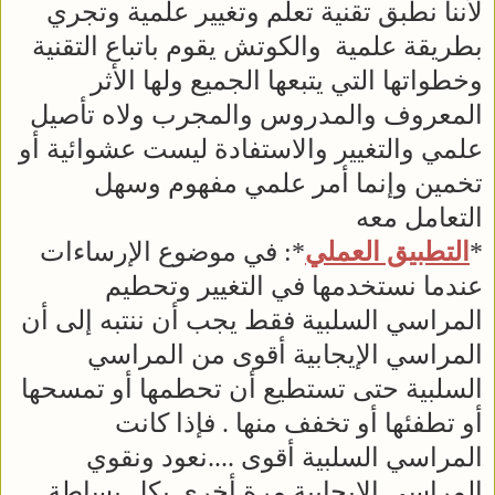
لأننا نطبق تقنية تعلم وتغيير علمية وتجري
بطريقة علمية والكوتش يقوم باتباع التقنية
وخطواتها التي يتبعها الجميع ولها الأثر
المعروف والمدروس والمجرب ولاه تأصيل
علمي والتغيير والاستفادة ليست عشوائية أو
تخمين وإنما أمر علمي مفهوم وسهل
التعامل معه
*
التطبيق العملي
*: في موضوع الإرساءات
عندما نستخدمها في التغيير وتحطيم
المراسي السلبية فقط يجب أن ننتبه إلى أن
المراسي الإيجابية أقوى من المراسي
السلبية حتى تستطيع أن تحطمها أو تمسحها
أو تطفئها أو تخفف منها . فإذا كانت
المراسي السلبية أقوى ....نعود ونقوي
المراسي الإيجابية مرة أخرى بكل بساطة