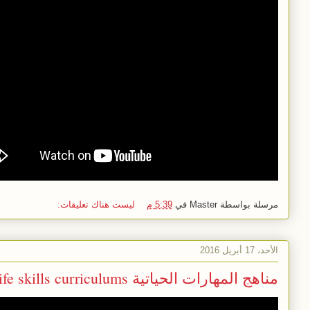
مرسلة بواسطة
Master
في
5:39 م
ليست هناك تعليقات:
الأحد، 17 أبريل 2016
مناهج المهارات الحياتية life skills curriculums