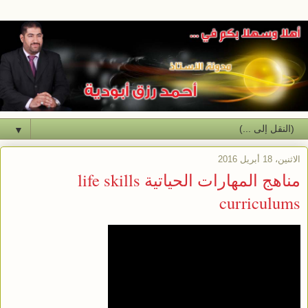
▼
الاثنين، 18 أبريل 2016
مناهج المهارات الحياتية life skills
curriculums