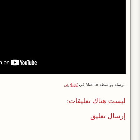
مرسلة بواسطة
Master
في
4:52 ص
ليست هناك تعليقات:
إرسال تعليق