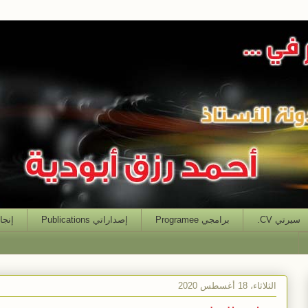
سيرتي CV.
برامجي Programee
إصداراتي Publications
إنجازاتي
الثلاثاء، 18 أغسطس 2020