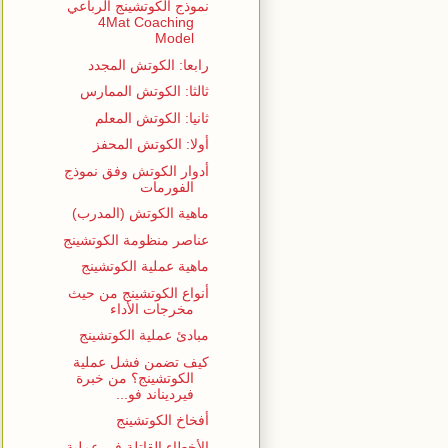
نموذج الكوتشينج الرباعي
4Mat Coaching
Model
رابعا: الكوتش المجدد
ثالثا: الكوتش الممارس
ثانيا: الكوتش المعلم
أولا: الكوتش المحفز
أدوار الكوتش وفق نموذج
الفورمات
ماهية الكوتش (المدرب)
عناصر منظومة الكوتشينج
ماهية عملية الكوتشينج
أنواع الكوتشينج من حيث
مخرجات الأداء
مبادئ عملية الكوتشينج
كيف تضمن فشل عملية
الكوتشينج؟ من خبرة
فيرديناند فو...
أفخاخ الكوتشينج
الأخطاء القاتلة في عملية