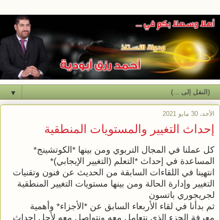
▼
الأحد، 30 مايو 2021
إحداث التغيير والمستويات المنطقية
كل عملنا في المجال التربوي ومن بينها *الكوتشينج*
المساعدة في إحداث *التعلم (التغيير الإيجابي)*
انتهينا في اللقاءات السابقة من الحديث عن فنون وتقنيات
التغيير وإدارة الحالة ومن بينها مستويات التغيير المنطقية
لجريجوري باتسون
ثم بدأنا في لقاء الأربعاء السابق عن *الأجزاء* وأهمية
معرفة الجزء الذي نتعامل معه ونتواصل معه لأجل إحداث