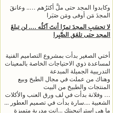
وكابدوا المجد حتى ملَّ أكثرُهم ….. وعانقَ
المجدَ مَن أوفى ومَن صَبَرا
لا تحسَبِ المجدَ تمرًا أنتَ آكلُه …. لن تبلغَ
المجد حتى تلعَق الصَّبِرا
أختي الصغير بدأت بمشروع التصاميم الفنية
لمساعدة ذوي الاحتياجات الخاصة بالمعينات
التدريبية الجميلة المبدعة
وهناك من عملت في مجال الطبخ وبيع
المنتجات والطبيخ من البيت
… وفلانة بدأت في لف ورق العنب والأكلات
الشعبية ....سارة بدأت في تصميم العطور ...
ما هي استراتيجيتك ...انت مدربة متميزة