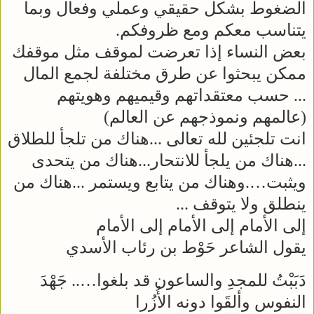
الضغوط بشكل حقيقي وعملي وفعال وبما
يتناسب معكم ومع ظروفكم.
بعض النساء إذا تعرضت لموقف مثل موقفك
ممكن يبحثوا عن طرق مختلفة لجمع المال
... حسب معتقداتهم وقيميهم وهويتهم
(عالمهم ونموذجهم عن العالم)
انت تلجئين لله تعالى ...هناك من تلجأ للطلاق
...هناك من يلجأ للانتحار...هناك من يتحدى
ويثبت….وهناك من يتابع ويستمر ...هناك من
ينطلق ولا يتوقف ...
إلى الأمام إلى الأمام إلى الأمام
يقول الشاعر حَوْط بن رئاب الأسدي
دَبَبْتُ للمجدِ والساعون قد بلغوا….. جَهْدَ
النفوس وألقَوا دونه الأُزُرا