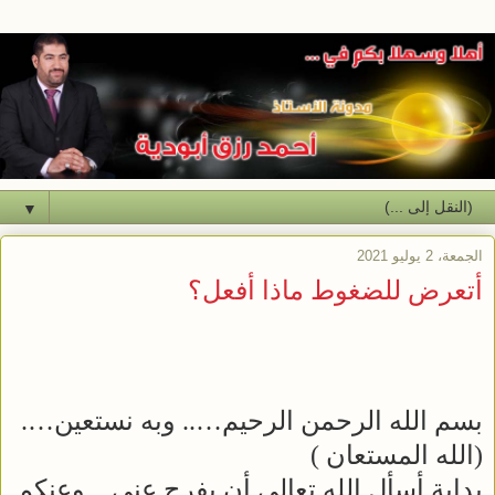
▼
الجمعة، 2 يوليو 2021
أتعرض للضغوط ماذا أفعل؟
بسم الله الرحمن الرحيم….. وبه نستعين….
(الله المستعان )
بداية أسأل الله تعالى أن يفرج عني ...وعنكم