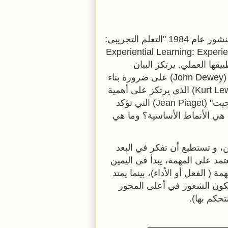
قدم "ديفد كولب" نظريته التعليمية التجريبية في كتابه المنشور عام 1984 "التعلم التجريبي:
 (Experiential Learning: Experience as the Source
ض نموذجاً لتطبيقها العملي. يرتكز البيان
التفصيلي لأسلوب كولب التعليمي على تأكيد "جون دوي" (John Dewey) على ضرورة بناء
التعلم على أساس التجربة، وعلى عمل "كرت لوين" (Kurt Lewin) الذي يرتكز على أهمية
نشاط الشخص أثناء عملية التعلم، وعلى نظرية "جين بياجيت" (Jean Piaget) التي تؤكد
ا هي الأنماط الأساسية؟ وما هي
، و تستطيع أن تفكر في البعد
مد على المهمة، يبدأ في اليمين
 ( الفعل أو الأداء)، بينما يمتد
 يكون الشعور في أعلى المحور
حكم بها).