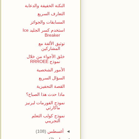
النكتة الخفيفة والدعابة
التعارف السريع
المسابقات والجوائز
استخدم كسر الجليد Ice
Breaker
توثيق الألفة مع
المشاركين
خلق الأجواء من خلال
نموذج RRROEE
الأمور الشخصية
السؤال السريع
القصة التحفيزية
ماذا حدث هذا الصباح؟
نموذج الفورمات لبرنيز
ماكارثي
نموذج كولب التعلم
التجريبي
◄
أغسطس
(108)