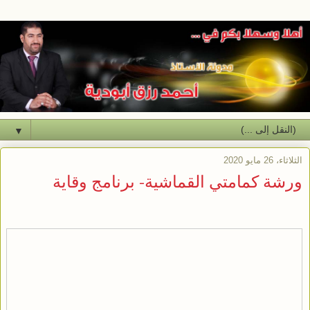
▼
الثلاثاء، 26 مايو 2020
ورشة كمامتي القماشية- برنامج وقاية