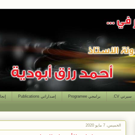
سيرتي CV.
برامجي Programee
إصداراتي Publications
إنجازاتي
الخميس، 7 مايو 2020