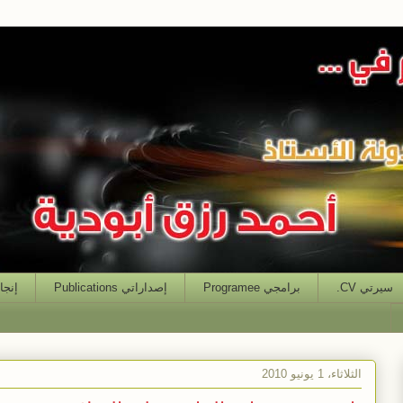
سيرتي CV.
برامجي Programee
إصداراتي Publications
إنجازاتي
الثلاثاء، 1 يونيو 2010