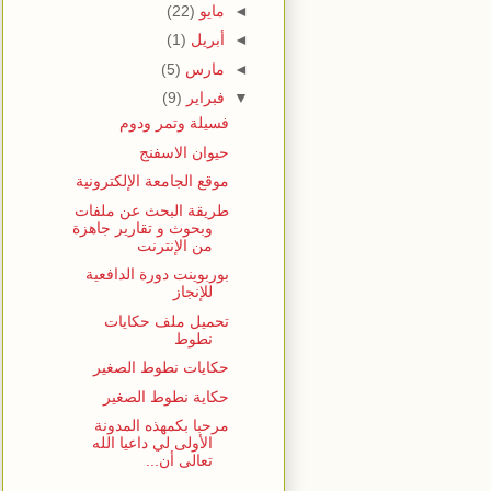
◄
مايو
(22)
◄
أبريل
(1)
◄
مارس
(5)
▼
فبراير
(9)
فسيلة وتمر ودوم
حيوان الاسفنج
موقع الجامعة الإلكترونية
طريقة البحث عن ملفات
وبحوث و تقارير جاهزة
من الإنترنت
بوربوينت دورة الدافعية
للإنجاز
تحميل ملف حكايات
نطوط
حكايات نطوط الصغير
حكاية نطوط الصغير
مرحبا بكمهذه المدونة
الأولى لي داعيا الله
تعالى أن...