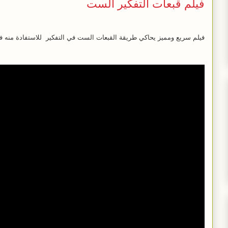
فيلم قبعات التفكير الست
فيلم سريع ومميز يحاكي طريقة القبعات الست في التفكير للاستفادة منه في