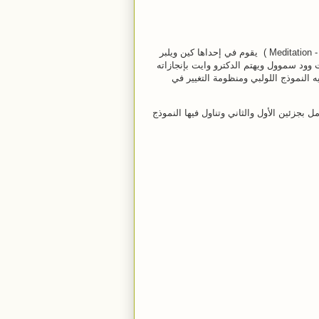
مقطع فيديو من سلسلة أفلام رائعة ( Meditation - Study Compilation Video & Audio ) يقوم في إحداها كين ويلبر
 وود سموول ويهتم الدكترو وايت بإنجازاته
 النموذج اللولبي ومنظومة التغيير في
مل بجزئين الأول والثاني وتناول فيها النموذج