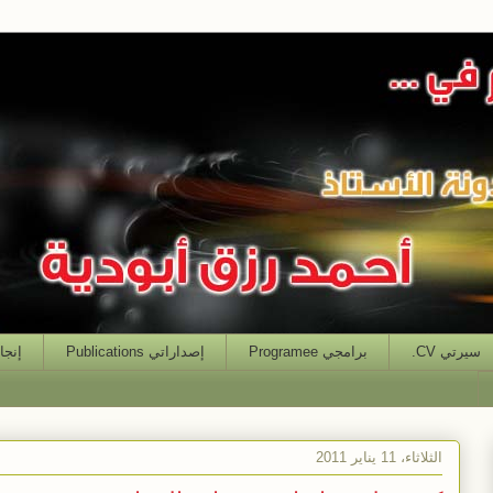
سيرتي CV.
برامجي Programee
إصداراتي Publications
إنجازاتي
الثلاثاء، 11 يناير 2011